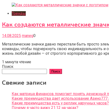
Тренды
Как создаются металлические значк
14.08.2025
maneg
0
Металлические значки давно перестали быть просто эле
команды, чтобы подчеркнуть свою индивидуальность и со
жизнь любой дизайн — от строгого корпоративного до кре
1 минута чтение
Поиск
Поиск
Свежие записи
Как матрица финансов помогает понять денежный 
Какие преимущества дает использование Азино777 
Какие преимущества есть у реплик наручных часов?
Почему я часто вижу 21:12 на часах?