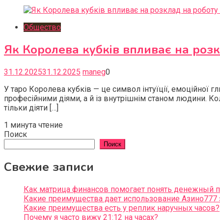
Общество
Як Королева кубків впливає на розкл
31.12.2025
31.12.2025
maneg
0
У таро Королева кубків — це символ інтуїції, емоційної гли
професійними діями, а й із внутрішнім станом людини. Ко
тільки діяти […]
1 минута чтение
Поиск
Поиск
Свежие записи
Как матрица финансов помогает понять денежный 
Какие преимущества дает использование Азино777 
Какие преимущества есть у реплик наручных часов?
Почему я часто вижу 21:12 на часах?